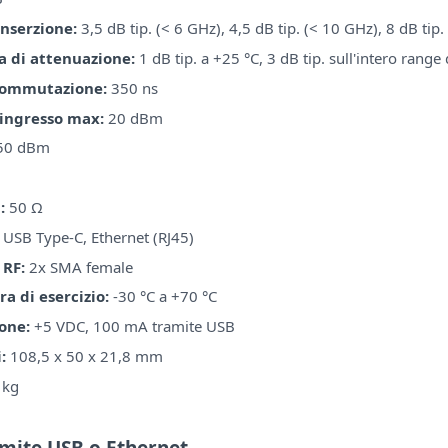
inserzione:
3,5 dB tip. (< 6 GHz), 4,5 dB tip. (< 10 GHz), 8 dB tip
a di attenuazione:
1 dB tip. a +25 °C, 3 dB tip. sull'intero rang
commutazione:
350 ns
 ingresso max:
20 dBm
50 dBm
1
:
50 Ω
USB Type-C, Ethernet (RJ45)
 RF:
2x SMA female
a di esercizio:
-30 °C a +70 °C
one:
+5 VDC, 100 mA tramite USB
:
108,5 x 50 x 21,8 mm
 kg
amite USB o Ethernet