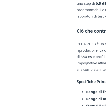
uno step di
0,5 d
programmabili e u
laboratori di test 
Ciò che cont
L'LDA-203B è un at
riproducibile. La
di 350 ns e profi
impegnative attiv
alla completa inte
Specifiche Princ
Range di f
Range di a
Step:
0,5 d