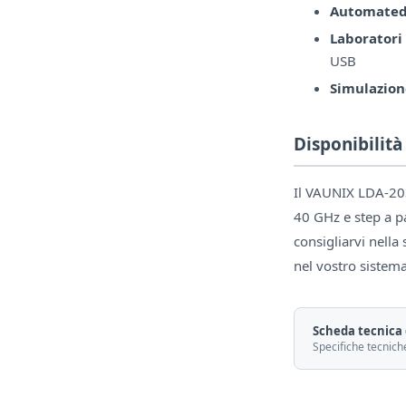
Automated 
Laboratori
USB
Simulazion
Disponibilit
Il VAUNIX LDA-203
40 GHz e step a pa
consigliarvi nella
nel vostro sistema
Scheda tecnica 
Specifiche tecnich