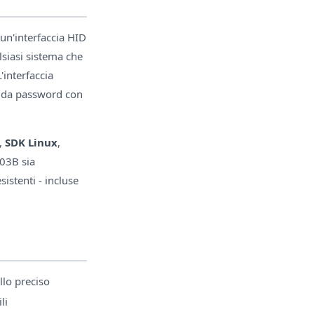
 un'interfaccia HID
lsiasi sistema che
interfaccia
a da password con
,
SDK Linux
,
203B sia
istenti - incluse
llo preciso
li