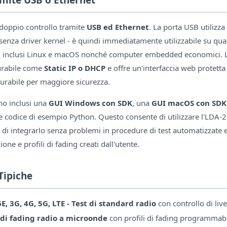
doppio controllo tramite
USB ed Ethernet
. La porta USB utilizza
senza driver kernel - è quindi immediatamente utilizzabile su qua
 inclusi Linux e macOS nonché computer embedded economici. L'
urabile come
Static IP o DHCP
e offre un'interfaccia web protett
urabile per maggiore sicurezza.
no inclusi una
GUI Windows con SDK
, una
GUI macOS con SDK
e codice di esempio Python. Questo consente di utilizzare l'LDA-
i integrarlo senza problemi in procedure di test automatizzate es
one e profili di fading creati dall'utente.
Tipiche
6E, 3G, 4G, 5G, LTE - Test di standard radio
con controllo di live
 di fading radio a microonde
con profili di fading programmabi