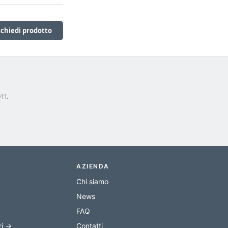
ichiedi prodotto
11.
AZIENDA
Chi siamo
News
FAQ
ri →
Contatti