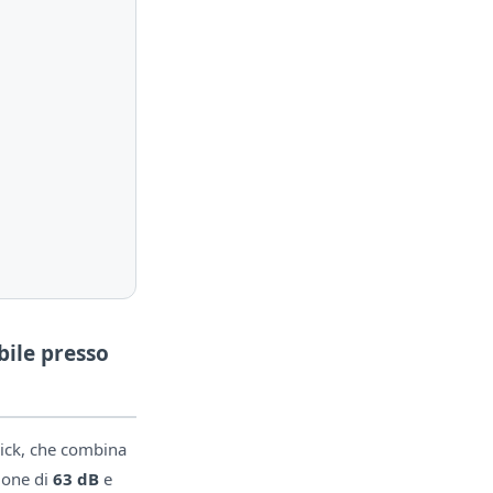
bile presso
Brick, che combina
ione di
63 dB
e