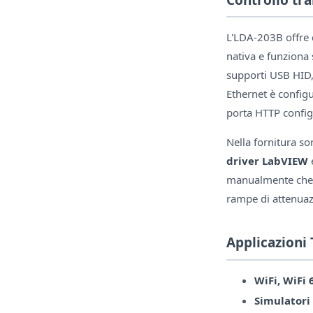
L'LDA-203B offre 
nativa e funziona 
supporti USB HID,
Ethernet è config
porta HTTP config
Nella fornitura so
driver LabVIEW
manualmente che d
rampe di attenuazi
Applicazioni 
WiFi, WiFi 
Simulatori