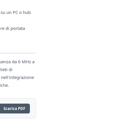
i su un PC o hub
re di portata
equenza da 6 MHz a
ieti di
 nell'integrazione
iche.
Scarica PDF