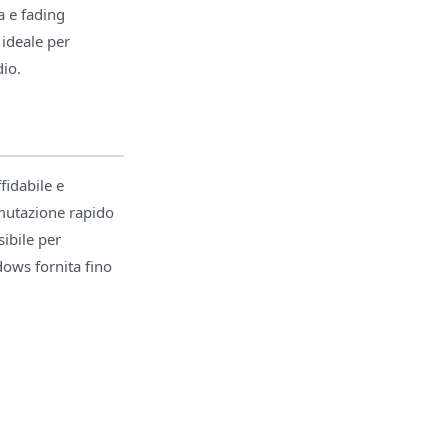
pa e fading
ideale per
dio.
fidabile e
mmutazione rapido
ibile per
ows fornita fino