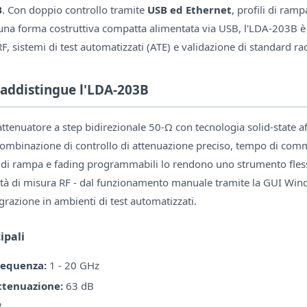
B
. Con doppio controllo tramite
USB ed Ethernet
, profili di ram
na forma costruttiva compatta alimentata via USB, l'LDA-203B è 
RF, sistemi di test automatizzati (ATE) e validazione di standard ra
raddistingue l'LDA-203B
tenuatore a step bidirezionale 50-Ω con tecnologia solid-state af
 combinazione di controllo di attenuazione preciso, tempo di co
li di rampa e fading programmabili lo rendono uno strumento fless
ità di misura RF - dal funzionamento manuale tramite la GUI Wind
grazione in ambienti di test automatizzati.
ipali
requenza:
1 - 20 GHz
ttenuazione:
63 dB
B