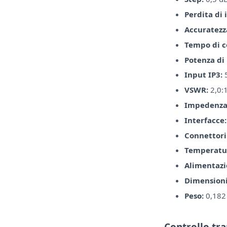
Perdita di 
Accuratezz
Tempo di 
Potenza di
Input IP3:
VSWR:
2,0:
Impedenza
Interfacce:
Connettori
Temperatur
Alimentazi
Dimensioni
Peso:
0,182
Controllo tr