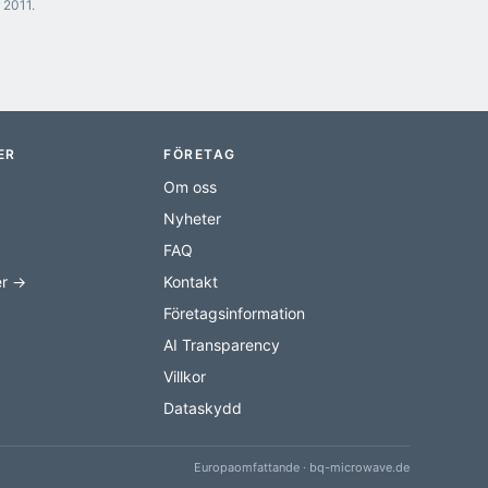
 2011.
ER
FÖRETAG
Om oss
Nyheter
FAQ
er →
Kontakt
Företagsinformation
AI Transparency
Villkor
Dataskydd
Europaomfattande · bq-microwave.de