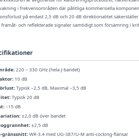
rvakning i frekvensområden där pålitliga kommersiella komponent
ionsförlust på endast 2,5 dB och 20 dB direktionalitet säkerställ
 framåt- och reflekterade signaler samtidigt som försämring i kr
cifikationer
mråde:
220 – 330 GHz (hela J-bandet)
aktor:
10 dB
örlust:
Typisk –2,5 dB, Maximal –3,5 dB
itet:
Typisk 20 dB
t:
–15 dB
ariation:
±2,0 dB över bandet
noggrannhet:
±2,5 dB
gränssnitt:
WR-3.4 med UG-387/U-M anti-cocking-flänsar