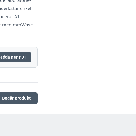
derlättar enkel
ibuerar
AT
etar med mmWave-
Ladda ner PDF
Begär produkt