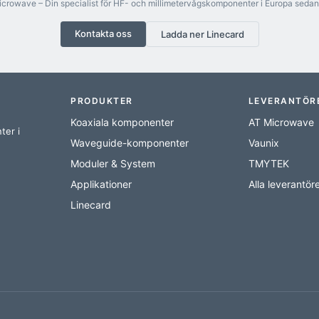
crowave – Din specialist för HF- och millimetervågskomponenter i Europa sedan
Kontakta oss
Ladda ner Linecard
PRODUKTER
LEVERANTÖR
Koaxiala komponenter
AT Microwave
ter i
Waveguide-komponenter
Vaunix
Moduler & System
TMYTEK
Applikationer
Alla leverantör
Linecard