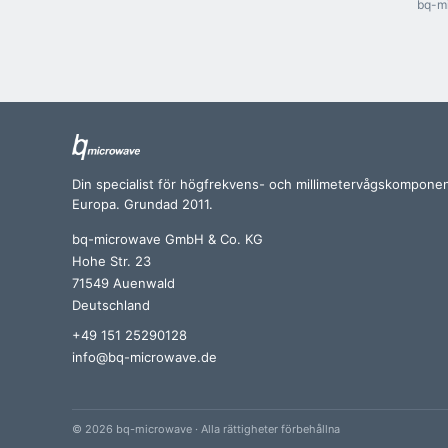
bq-mi
Din specialist för högfrekvens- och millimetervågskomponen
Europa. Grundad 2011.
bq-microwave GmbH & Co. KG
Hohe Str. 23
71549 Auenwald
Deutschland
+49 151 25290128
info@bq-microwave.de
© 2026 bq-microwave · Alla rättigheter förbehållna