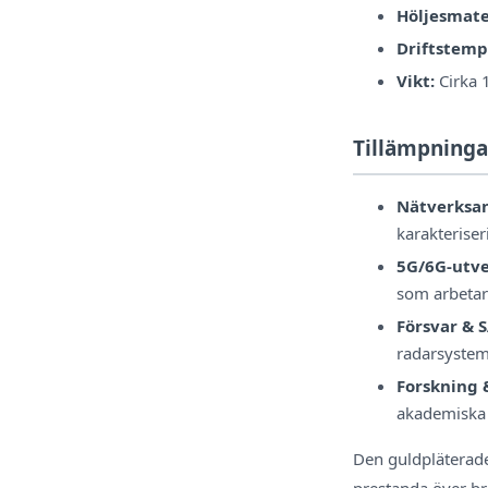
Höljesmate
Driftstemp
Vikt:
Cirka 
Tillämpninga
Nätverksan
karakterise
5G/6G-utve
som arbetar
Försvar & 
radarsystem
Forskning 
akademiska o
Den guldpläterade
prestanda över br