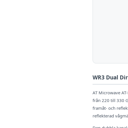
WR3 Dual Dir
AT Microwave AT-
från 220 till 330
framåt- och refle
reflekterad vågmä
Den dubbla kanala