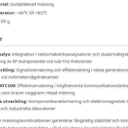
rial:
Guldpläterad mässing
eratur:
–40°C till +85°C
100 g
r
alys:
Integration i vektornätverksanalysatorer och skalärmätsyst
ring av RF-komponenter vid sub-THz-frekvenser
ckling:
Signalövervakning och effektmätning i nästa generation
 vid millimetervågsfrekvenser
SATCOM:
Effektövervakning i högfrekventa kommunikationslänka
 som kräver noggrann riktad mätning
& utveckling:
Komponentkarakterisering och elektromagnetisk te
ch industriella laboratorier
 mässingskonstruktionen garanterar långsiktig stabilitet och ko
eda temperaturområden, vilket gör denna Coupler lämplig för bå