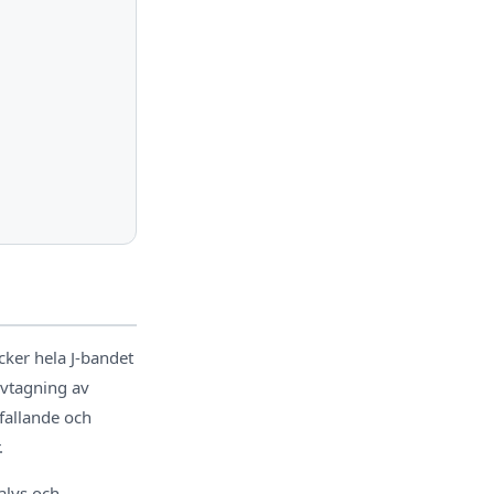
ker hela J-bandet
ovtagning av
fallande och
.
alys och