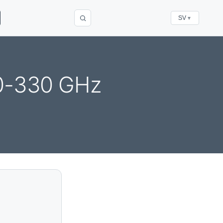
SV
▼
20-330 GHz