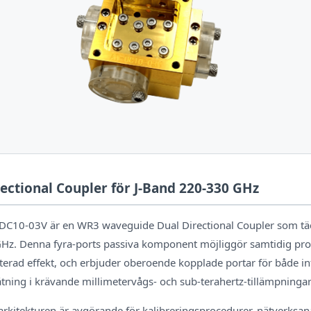
ectional Coupler för J-Band 220-330 GHz
DC10-03V är en WR3 waveguide Dual Directional Coupler som täc
 GHz. Denna fyra-ports passiva komponent möjliggör samtidig pr
kterad effekt, och erbjuder oberoende kopplade portar för både in
tning i krävande millimetervågs- och sub-terahertz-tillämpningar
rkitekturen är avgörande för kalibreringsprocedurer, nätverksan