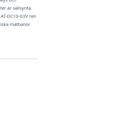
er är sällsynta.
er AT-DC10-03V ren
itiska mätbanor