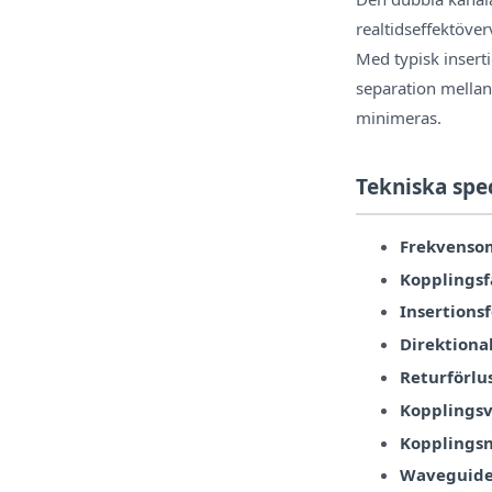
realtidseffektöve
Med typisk insert
separation mellan
minimeras.
Tekniska spe
Frekvenso
Kopplingsf
Insertionsf
Direktional
Returförlus
Kopplingsv
Kopplings
Waveguide-