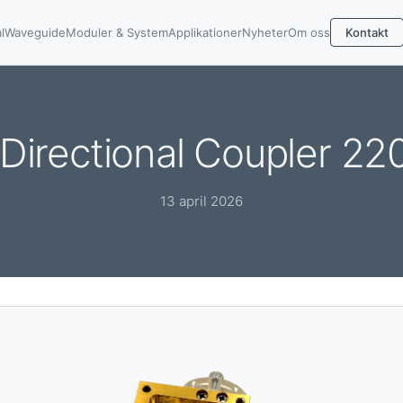
l
Waveguide
Moduler & System
Applikationer
Nyheter
Om oss
Kontakt
Directional Coupler 2
13 april 2026