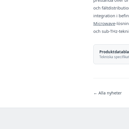
och fältdistribut
integration i bef
Microwave
-lösni
och sub-THz-tekni
Produktdatabl
Tekniska specifik
← Alla nyheter