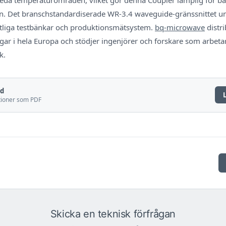
ion. Det branschstandardiserade WR-3.4 waveguide-gränssnittet un
intliga testbänkar och produktionsmätsystem.
bq-microwave
distr
ngar i hela Europa och stödjer ingenjörer och forskare som arb
k.
ad
ationer som PDF
Skicka en teknisk förfrågan