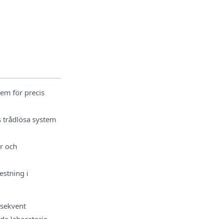
em för precis
s trådlösa system
r och
stning i
nsekvent
de laboratorie-