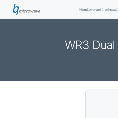
Hem
Leverantörer
Koaxia
WR3 Dual 