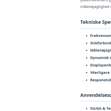
målenøjagtighed o
Tekniske Spe
Frekvenso
Stikforbind
Målenøjag
Dynamisk 
Displayenh
Yderligere
Responstid
Anvendelses
5G/6G & T