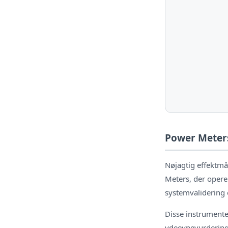
Power Meters
Nøjagtig effektmå
Meters, der operer
systemvalidering o
Disse instrumente
ydeevnevurdering i