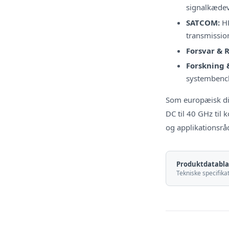
signalkædev
SATCOM:
HP
transmission
Forsvar & 
Forskning 
systembenc
Som europæisk dis
DC til 40 GHz til 
og applikationsrå
Produktdatabl
Tekniske specifik