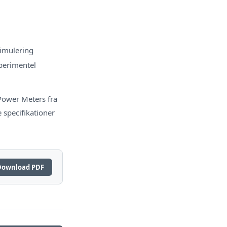
simulering
perimentel
ower Meters fra
e specifikationer
Download PDF