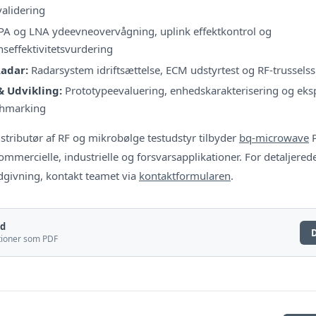
alidering
A og LNA ydeevneovervågning, uplink effektkontrol og
seffektivitetsvurdering
Radar:
Radarsystem idriftsættelse, ECM udstyrtest og RF-trussels
& Udvikling:
Prototypeevaluering, enhedskarakterisering og eks
hmarking
tributør af RF og mikrobølge testudstyr tilbyder
bq-microwave
P
kommercielle, industrielle og forsvarsapplikationer. For detaljered
dgivning, kontakt teamet via
kontaktformularen
.
ad
ationer som PDF