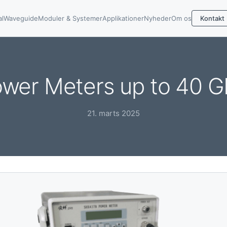
al
Waveguide
Moduler & Systemer
Applikationer
Nyheder
Om os
Kontakt
wer Meters up to 40 
21. marts 2025