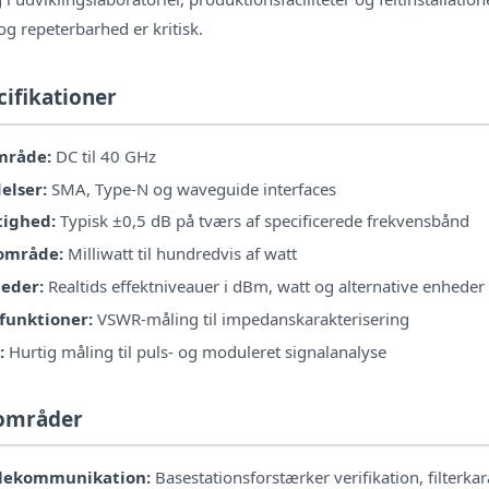
g repeterbarhed er kritisk.
cifikationer
mråde:
DC til 40 GHz
elser:
SMA, Type-N og waveguide interfaces
tighed:
Typisk ±0,5 dB på tværs af specificerede frekvensbånd
område:
Milliwatt til hundredvis af watt
eder:
Realtids effektniveauer i dBm, watt og alternative enheder
 funktioner:
VSWR-måling til impedanskarakterisering
:
Hurtig måling til puls- og moduleret signalanalyse
områder
elekommunikation:
Basestationsforstærker verifikation, filterka