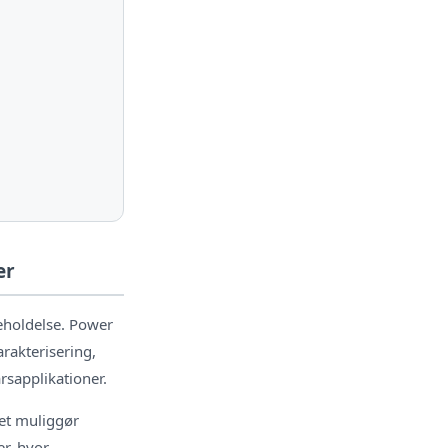
er
geholdelse. Power
arakterisering,
rsapplikationer.
ket muliggør
er, hvor