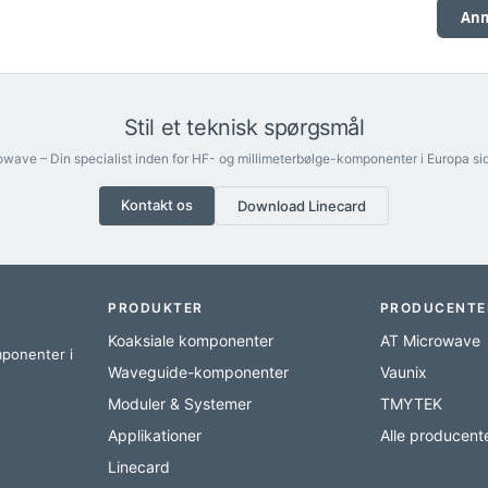
Anm
Stil et teknisk spørgsmål
wave – Din specialist inden for HF- og millimeterbølge-komponenter i Europa si
Kontakt os
Download Linecard
PRODUKTER
PRODUCENTE
Koaksiale komponenter
AT Microwave
mponenter i
Waveguide-komponenter
Vaunix
Moduler & Systemer
TMYTEK
Applikationer
Alle producent
Linecard