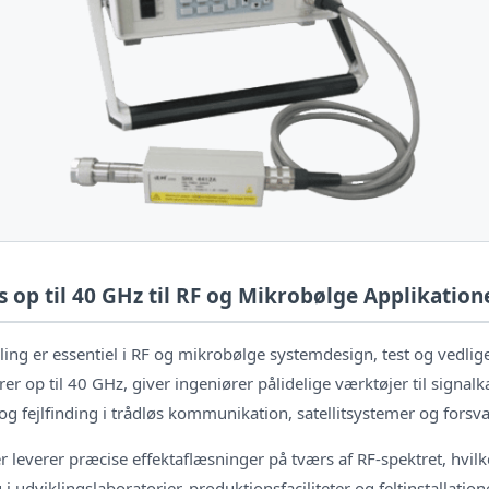
 op til 40 GHz til RF og Mikrobølge Applikation
ling er essentiel i RF og mikrobølge systemdesign, test og vedli
er op til 40 GHz, giver ingeniører pålidelige værktøjer til signalk
g fejlfinding i trådløs kommunikation, satellitsystemer og forsva
r leverer præcise effektaflæsninger på tværs af RF-spektret, hvil
 udviklingslaboratorier, produktionsfaciliteter og feltinstallation