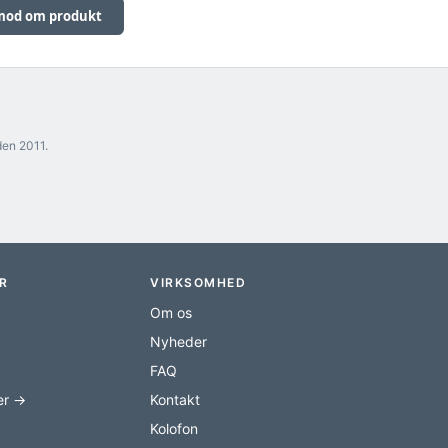
od om produkt
den 2011.
R
VIRKSOMHED
Om os
Nyheder
FAQ
er →
Kontakt
Kolofon