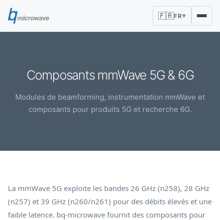
🇫🇷
FR
▼
Composants mmWave 5G & 6G
Modules de beamforming, instrumentation mmWave et
composants pour produits 5G et recherche 6G.
La mmWave 5G exploite les bandes 26 GHz (n258), 28 GHz
(n257) et 39 GHz (n260/n261) pour des débits élevés et une
faible latence. bq-microwave fournit des composants pour