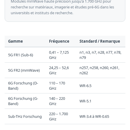
Modules mmWave haute précision jusqu'à 1.700 GHz pour
recherche sur matériaux, imagerie et études pré-6G dans les
universités et instituts de recherche.
Gamme
Fréquence
Standard / Remarque
0,41 – 7,125
n1, n3, n7, n28, n77, n78,
5G FR1 (Sub-6)
GHz
n79
24,25 – 52,6
n257, n258, n260, n261,
5G FR2 (mmWave)
GHz
n262
6G Forschung (D-
110 – 170
WR-6.5
Band)
GHz
6G Forschung (G-
140 – 220
WR-5.1
Band)
GHz
220 – 1.700
Sub-THz Forschung
WR-3.4 à WR-0.65
GHz