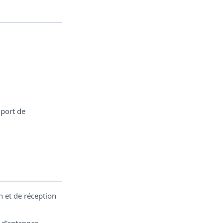
(port de
n et de réception
x d'antennes