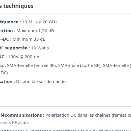
s techniques
réquence :
10 MHz à 20 GHz
ertion :
Maximum 1,50 dB
F-DC :
Minimum 35 dB
RF supportée :
10 Watts
DC :
100V @ 200mA
s :
SMA-femelle (entrée RF), SMA-mâle (sortie RF), SMA-femelle 
 DC)
ation :
Disponible sur demande
élécommunications :
Polarisation DC dans les chaînes d'émissio
ants RF actifs
'antennes :
Alimentation d'amplifiers à faible bruit et de réseau