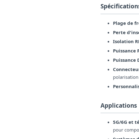
Spécification
Plage de f
Perte d'ins
Isolation R
Puissance 
Puissance 
Connecteur
polarisation
Personnalis
Applications
5G/6G et t
pour compos
Systèmes d