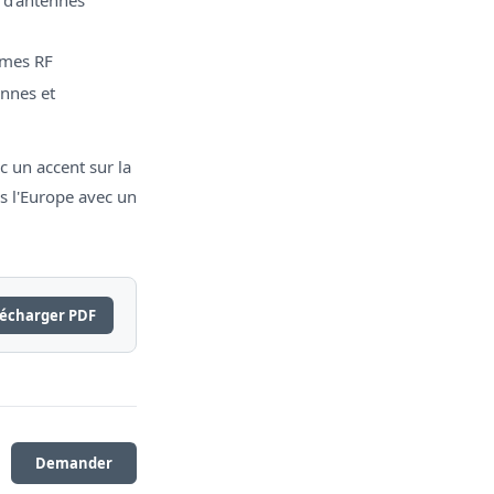
èmes RF
ennes et
c un accent sur la
rs l'Europe avec un
lécharger PDF
Demander