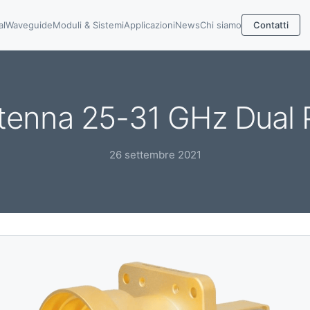
al
Waveguide
Moduli & Sistemi
Applicazioni
News
Chi siamo
Contatti
tenna 25-31 GHz Dual P
26 settembre 2021