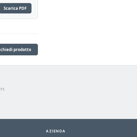
Scarica PDF
ichiedi prodotto
11.
AZIENDA