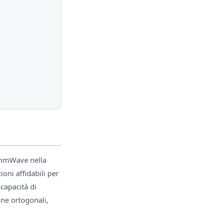
 mmWave nella
ni affidabili per
capacità di
one ortogonali,