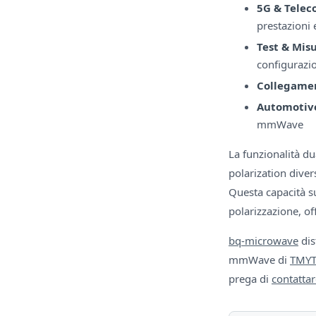
5G & Telec
prestazioni e
Test & Misu
configuraz
Collegamen
Automotiv
mmWave
La funzionalità du
polarization divers
Questa capacità s
polarizzazione, of
bq-microwave
dis
mmWave di
TMYT
prega di
contattar