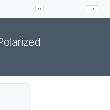
IT
▼
olarized