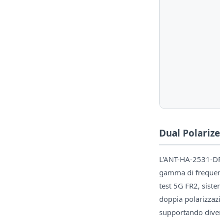
Dual Polariz
L'ANT-HA-2531-DP
gamma di frequenz
test 5G FR2, siste
doppia polarizzaz
supportando diver