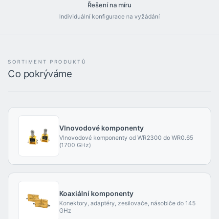
Řešení na míru
Individuální konfigurace na vyžádání
SORTIMENT PRODUKTŮ
Co pokrýváme
Vlnovodové komponenty
Vlnovodové komponenty od WR2300 do WR0.65
(1700 GHz)
Koaxiální komponenty
Konektory, adaptéry, zesilovače, násobiče do 145
GHz