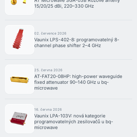
AT Microwave SGA-03B Rožové antény
15/20/25 dBi, 220–330 GHz
02. července 2026
Vaunix LPS-402-8: programovatelný 8-
channel phase shifter 2–4 GHz
25. června 2026
AT-FAT20-08HP: high-power waveguide
fixed attenuator 90–140 GHz u bq-
microwave
16. června 2026
Vaunix LPA-103V: nová kategorie
programovatelných zesilovačů u bq-
microwave