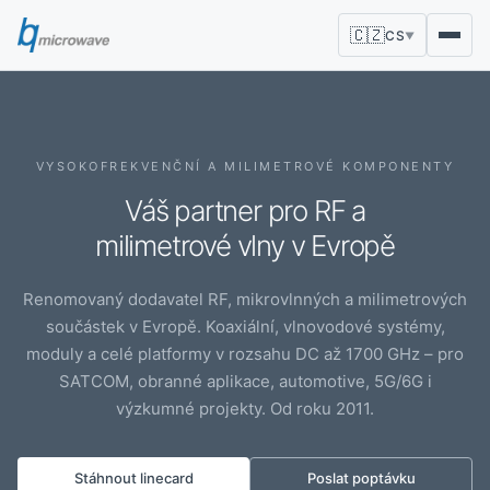
🇨🇿
CS
▼
VYSOKOFREKVENČNÍ A MILIMETROVÉ KOMPONENTY
Váš partner pro RF a
milimetrové vlny v Evropě
Renomovaný dodavatel RF, mikrovlnných a milimetrových
součástek v Evropě. Koaxiální, vlnovodové systémy,
moduly a celé platformy v rozsahu DC až 1700 GHz – pro
SATCOM, obranné aplikace, automotive, 5G/6G i
výzkumné projekty. Od roku 2011.
Stáhnout linecard
Poslat poptávku