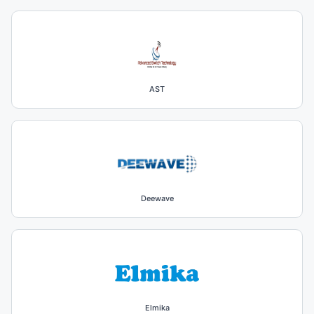
AST
Deewave
Elmika