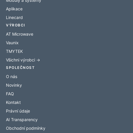
Moduly a systémy
Aplikace
Linecard
VÝROBCI
AT Microwave
Vaunix
TMYTEK
Všichni výrobci →
SPOLEČNOST
O nás
Novinky
FAQ
Kontakt
Právní údaje
AI Transparency
Obchodní podmínky