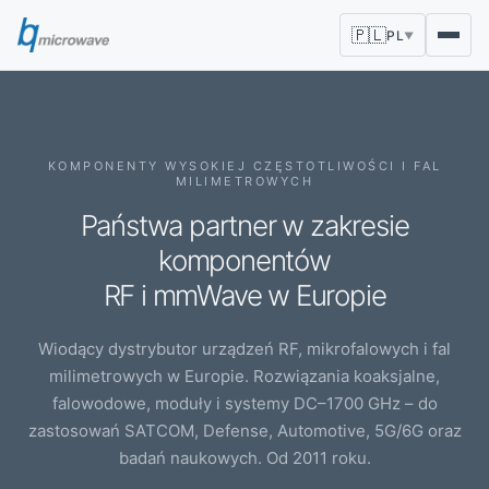
🇵🇱
PL
▼
KOMPONENTY WYSOKIEJ CZĘSTOTLIWOŚCI I FAL
MILIMETROWYCH
Państwa partner w zakresie
komponentów
RF i mmWave w Europie
Wiodący dystrybutor urządzeń RF, mikrofalowych i fal
milimetrowych w Europie. Rozwiązania koaksjalne,
falowodowe, moduły i systemy DC–1700 GHz – do
zastosowań SATCOM, Defense, Automotive, 5G/6G oraz
badań naukowych. Od 2011 roku.