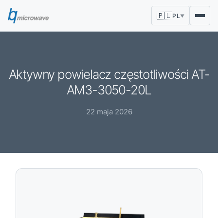
🇵🇱
PL
▼
Aktywny powielacz częstotliwości AT-
AM3-3050-20L
22 maja 2026