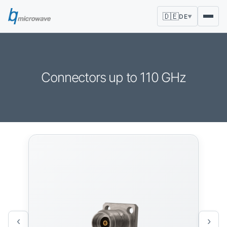
🇩🇪
DE
▼
Connectors up to 110 GHz
‹
›