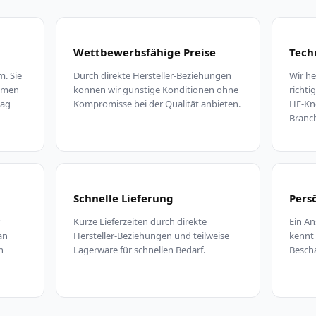
Wettbewerbsfähige Preise
Tech
m. Sie
Durch direkte Hersteller-Beziehungen
Wir he
ommen
können wir günstige Konditionen ohne
richt
tag
Kompromisse bei der Qualität anbieten.
HF-Kn
Branc
Schnelle Lieferung
Pers
Kurze Lieferzeiten durch direkte
Ein An
an
Hersteller-Beziehungen und teilweise
kennt
n
Lagerware für schnellen Bedarf.
Bescha