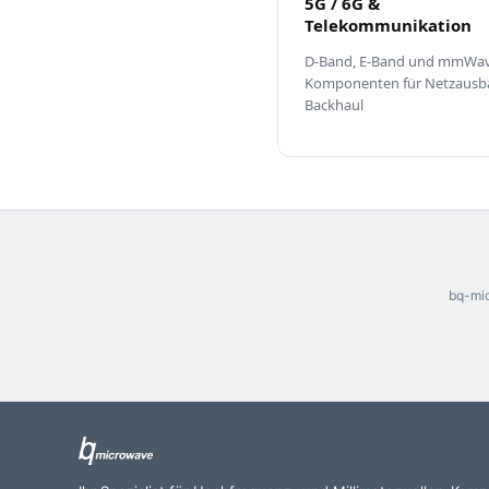
5G / 6G &
Telekommunikation
D-Band, E-Band und mmWav
Komponenten für Netzausb
Backhaul
bq-mic