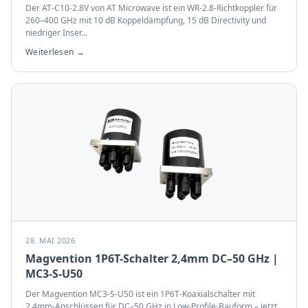
Der AT-C10-2.8V von AT Microwave ist ein WR-2.8-Richtkoppler für
260–400 GHz mit 10 dB Koppeldämpfung, 15 dB Directivity und
niedriger Inser
...
Weiterlesen →
28. MAI 2026
Magvention 1P6T-Schalter 2,4mm DC–50 GHz |
MC3-S-U50
Der Magvention MC3-S-U50 ist ein 1P6T-Koaxialschalter mit
2,4mm-Anschlüssen für DC–50 GHz in Low-Profile-Bauform – jetzt