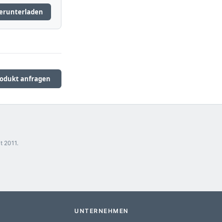
erunterladen
odukt anfragen
t 2011.
UNTERNEHMEN