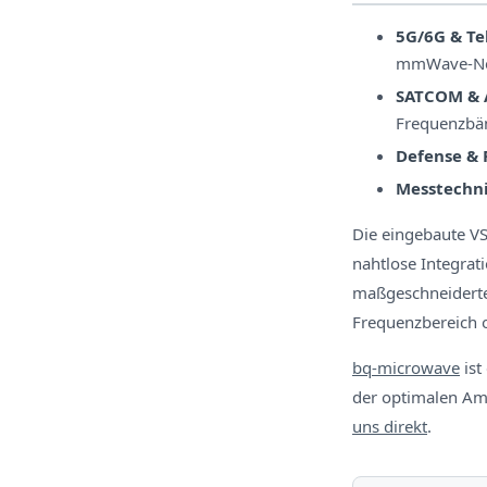
5G/6G & T
mmWave-Ne
SATCOM & 
Frequenzbä
Defense & 
Messtechni
Die eingebaute V
nahtlose Integra
maßgeschneiderte
Frequenzbereich o
bq-microwave
ist
der optimalen Amp
uns direkt
.