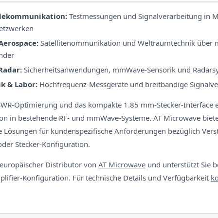
elekommunikation:
Testmessungen und Signalverarbeitung in M
tzwerken
Aerospace:
Satellitenommunikation und Weltraumtechnik über 
nder
Radar:
Sicherheitsanwendungen, mmWave-Sensorik und Radars
k & Labor:
Hochfrequenz-Messgeräte und breitbandige Signalve
SWR-Optimierung und das kompakte 1.85 mm-Stecker-Interface 
tion in bestehende RF- und mmWave-Systeme. AT Microwave biet
 Lösungen für kundenspezifische Anforderungen bezüglich Vers
der Stecker-Konfiguration.
 europäischer Distributor von
AT Microwave
und unterstützt Sie 
lifier-Konfiguration. Für technische Details und Verfügbarkeit
ko