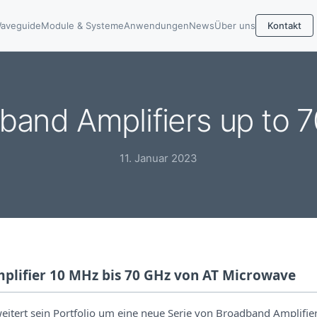
aveguide
Module & Systeme
Anwendungen
News
Über uns
Kontakt
band Amplifiers up to 
11. Januar 2023
plifier 10 MHz bis 70 GHz von AT Microwave
itert sein Portfolio um eine neue Serie von Broadband Amplifier