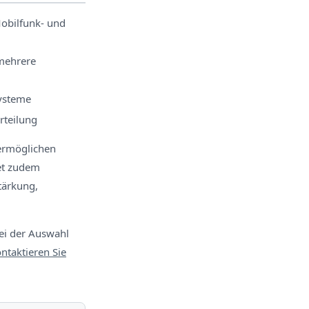
obilfunk- und
mehrere
ysteme
rteilung
ermöglichen
et zudem
tärkung,
bei der Auswahl
ntaktieren Sie