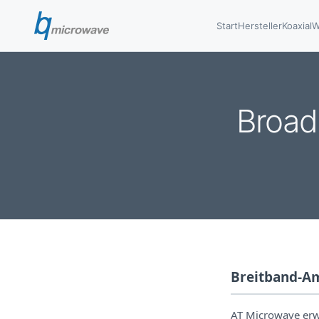
Start
Hersteller
Koaxial
W
Broad
Breitband-Am
AT Microwave erwe