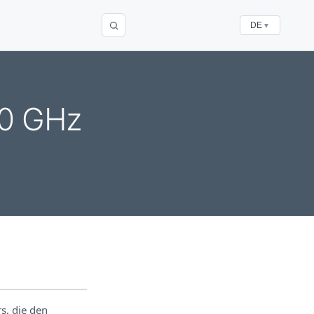
DE
▼
70 GHz
s, die den