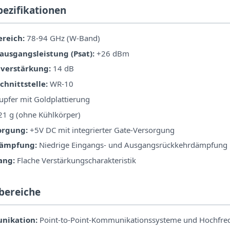
pezifikationen
reich:
78-94 GHz (W-Band)
ausgangsleistung (Psat):
+26 dBm
lverstärkung:
14 dB
chnittstelle:
WR-10
pfer mit Goldplattierung
1 g (ohne Kühlkörper)
orgung:
+5V DC mit integrierter Gate-Versorgung
ämpfung:
Niedrige Eingangs- und Ausgangsrückkehrdämpfung
ang:
Flache Verstärkungscharakteristik
bereiche
nikation:
Point-to-Point-Kommunikationssysteme und Hochfre