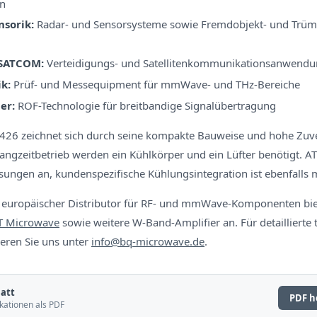
en
nsorik:
Radar- und Sensorsysteme sowie Fremdobjekt- und Tr
 SATCOM:
Verteidigungs- und Satellitenkommunikationsanwend
k:
Prüf- und Messequipment für mmWave- und THz-Bereiche
er:
ROF-Technologie für breitbandige Signalübertragung
426 zeichnet sich durch seine kompakte Bauweise und hohe Zuver
Langzeitbetrieb werden ein Kühlkörper und ein Lüfter benötigt. A
sungen an, kundenspezifische Kühlungsintegration ist ebenfalls 
 europäischer Distributor für RF- und mmWave-Komponenten bi
T Microwave
sowie weitere W-Band-Amplifier an. Für detaillierte 
eren Sie uns unter
info@bq-microwave.de
.
att
PDF h
kationen als PDF