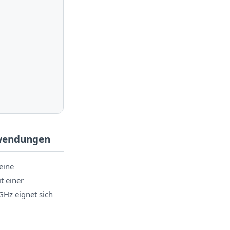
nwendungen
eine
t einer
Hz eignet sich