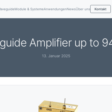
aveguide
Module & Systeme
Anwendungen
News
Über uns
Kontakt
uide Amplifier up to 
13. Januar 2025