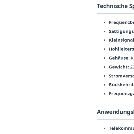
Technische S
Frequenzbe
Sättigungs
Kleinsigna
Hohlleiters
Gehäuse:
Ku
Gewicht:
22
Stromvers
Rückkehrd
Frequenzg
Anwendungs
Telekommu