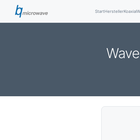
Start
Hersteller
Koaxial
W
Waveg