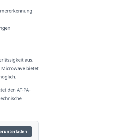
ümmererkennung
ungen
lässigkeit aus.
T Microwave bietet
möglich.
etet den
AT-PA-
technische
erunterladen