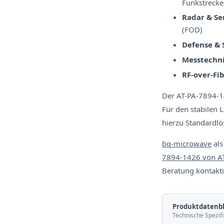
Funkstreck
Radar & Se
(FOD)
Defense &
Messtechni
RF-over-Fib
Der AT-PA-7894-1
Für den stabilen 
hierzu Standardlö
bq-microwave
als
7894-1426 von A
Beratung kontakti
Produktdatenbl
Technische Spezifi