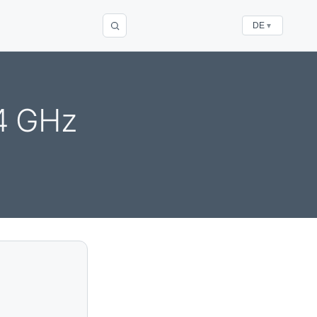
DE
▼
94 GHz