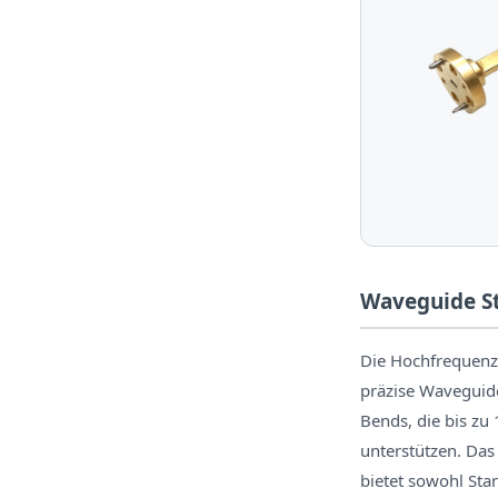
Waveguide St
Die Hochfrequenzt
präzise Waveguide
Bends, die bis z
unterstützen. Da
bietet sowohl St