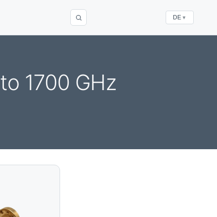
DE
▼
 to 1700 GHz