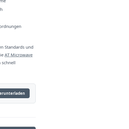
eme
ch
nordnungen
ten Standards und
wie
AT Microwave
 schnell
erunterladen