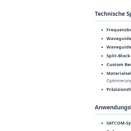
Technische S
Frequenzbe
Waveguide 
Waveguide
Split-Block
Custom Ben
Materialse
Optimierun
Präzisions
Anwendungs
SATCOM-Sy