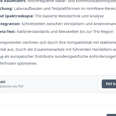
nd Raumfahrt:
Hochfrequente Radar- und Kommunikationssyst
chung:
Laboraufbauten und Testplattformen im mmWave-Berei
d Spektroskopie:
THz-basierte Messtechnik und Analyse
tegration:
Schnittstellen zwischen Verstärkern und Antennena
nz-Test:
Kalibrierstandards und Messketten bis zur THz-Region
ponenten zeichnen sich durch ihre Kompatibilität mit etablier
ilität aus. Durch die Zusammenarbeit mit führenden Herstellern 
ve
als europäischer Distributor kundenspezifische Anforderungen
erfristen optimieren.
att
PDF h
kationen als PDF