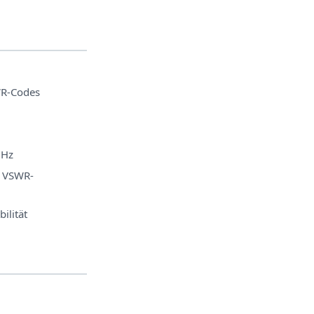
WR-Codes
GHz
d VSWR-
ilität