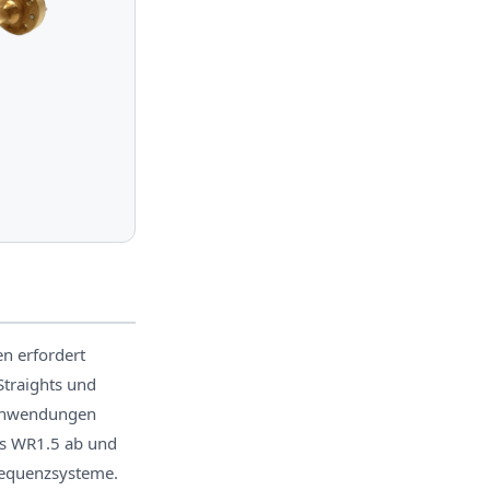
n erfordert
Straights und
-Anwendungen
is WR1.5 ab und
requenzsysteme.