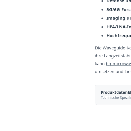
Defense u
5G/6G-Fors
Imaging un
HPA/LNA-In
Hochfreque
Die Waveguide-Kom
ihre Langzeitstab
kann
bq-microwa
umsetzen und Lief
Produktdatenbl
Technische Spezifi