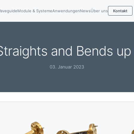
aveguide
Module & Systeme
Anwendungen
News
Über uns
Kontakt
traights and Bends up
03. Januar 2023