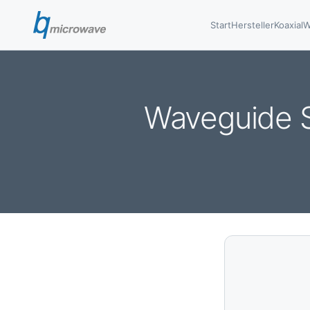
Start
Hersteller
Koaxial
W
Waveguide S