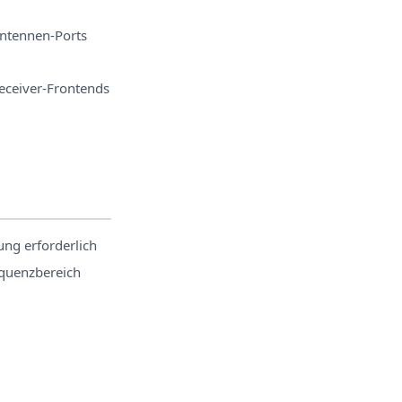
Antennen-Ports
Receiver-Frontends
ng erforderlich
quenzbereich