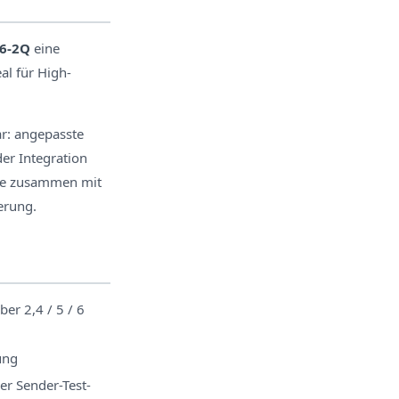
16-2Q
eine
al für High-
ar: angepasste
er Integration
ie zusammen mit
erung.
er 2,4 / 5 / 6
ung
er Sender-Test-