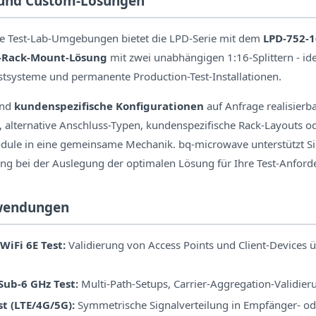
und Custom-Lösungen
le Test-Lab-Umgebungen bietet die LPD-Serie mit dem
LPD-752-
-Rack-Mount-Lösung
mit zwei unabhängigen 1:16-Splittern - ide
tsysteme und permanente Production-Test-Installationen.
ind
kundenspezifische Konfigurationen
auf Anfrage realisierb
 alternative Anschluss-Typen, kundenspezifische Rack-Layouts od
ule in eine gemeinsame Mechanik. bq-microwave unterstützt S
ng bei der Auslegung der optimalen Lösung für Ihre Test-Anford
wendungen
WiFi 6E Test:
Validierung von Access Points und Client-Devices üb
Sub-6 GHz Test:
Multi-Path-Setups, Carrier-Aggregation-Validier
st (LTE/4G/5G):
Symmetrische Signalverteilung in Empfänger- od