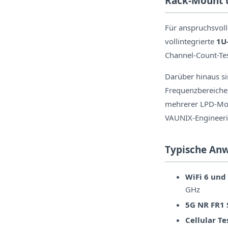
Rack-Mount 
Für anspruchsvol
vollintegrierte
1U
Channel-Count-Tes
Darüber hinaus s
Frequenzbereiche,
mehrerer LPD-Mod
VAUNIX-Engineeri
Typische An
WiFi 6 und 
GHz
5G NR FR1 
Cellular Te