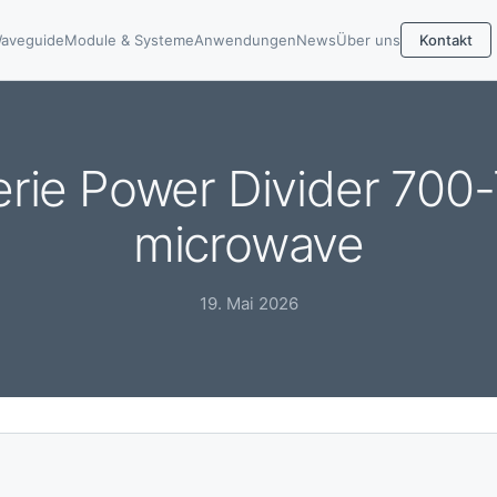
aveguide
Module & Systeme
Anwendungen
News
Über uns
Kontakt
ie Power Divider 700
microwave
19. Mai 2026