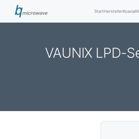
Start
Hersteller
Koaxial
W
VAUNIX LPD-Ser