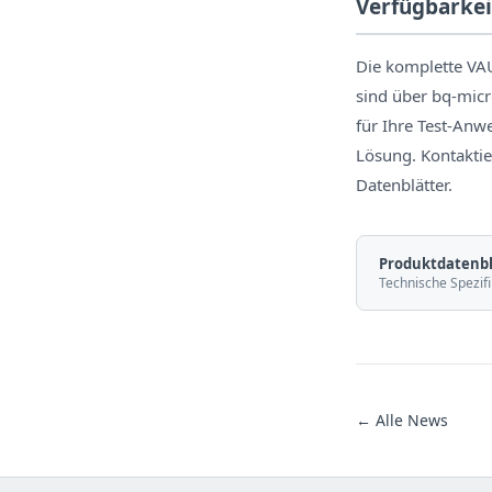
Verfügbarkei
Die komplette VA
sind über bq-micr
für Ihre Test-Anw
Lösung. Kontaktier
Datenblätter.
Produktdatenbl
Technische Spezifi
← Alle News