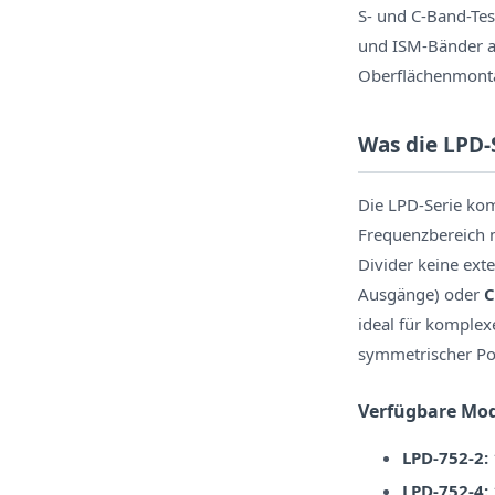
S- und C-Band-Tes
und ISM-Bänder a
Oberflächenmonta
Was die LPD-
Die LPD-Serie ko
Frequenzbereich m
Divider keine ex
Ausgänge) oder
C
ideal für komple
symmetrischer Po
Verfügbare Mod
LPD-752-2:
LPD-752-4: