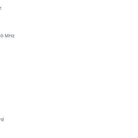
z
250 MHz
rd