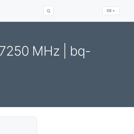
DE
▼
-7250 MHz | bq-