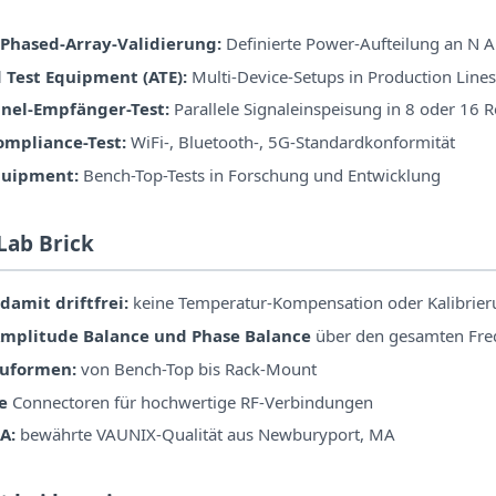
hased-Array-Validierung:
Definierte Power-Aufteilung an N 
Test Equipment (ATE):
Multi-Device-Setups in Production Lines
nel-Empfänger-Test:
Parallele Signaleinspeisung in 8 oder 16 
ompliance-Test:
WiFi-, Bluetooth-, 5G-Standardkonformität
quipment:
Bench-Top-Tests in Forschung und Entwicklung
Lab Brick
damit driftfrei:
keine Temperatur-Kompensation oder Kalibrieru
Amplitude Balance und Phase Balance
über den gesamten Fre
auformen:
von Bench-Top bis Rack-Mount
e
Connectoren für hochwertige RF-Verbindungen
A:
bewährte VAUNIX-Qualität aus Newburyport, MA