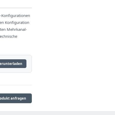
-Konfigurationen
en Konfiguration
rten Mehrkanal-
technische
erunterladen
odukt anfragen