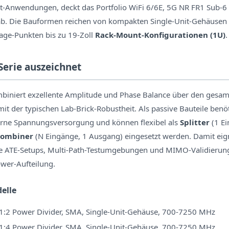
t-Anwendungen, deckt das Portfolio WiFi 6/6E, 5G NR FR1 Sub-6 
b. Die Bauformen reichen von kompakten Single-Unit-Gehäusen
ge-Punkten bis zu 19-Zoll
Rack-Mount-Konfigurationen (1U)
.
Serie auszeichnet
mbiniert exzellente Amplitude und Phase Balance über den gesa
it der typischen Lab-Brick-Robustheit. Als passive Bauteile ben
terne Spannungsversorgung und können flexibel als
Splitter
(1 Ei
ombiner
(N Eingänge, 1 Ausgang) eingesetzt werden. Damit eigne
xe ATE-Setups, Multi-Path-Testumgebungen und MIMO-Validierun
wer-Aufteilung.
elle
1:2 Power Divider, SMA, Single-Unit-Gehäuse, 700-7250 MHz
1:4 Power Divider, SMA, Single-Unit-Gehäuse, 700-7250 MHz