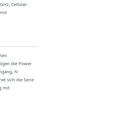
GHz, Cellular-
 mit
mten
ötigen die Power
ngang, N
t sich die Serie
g mit