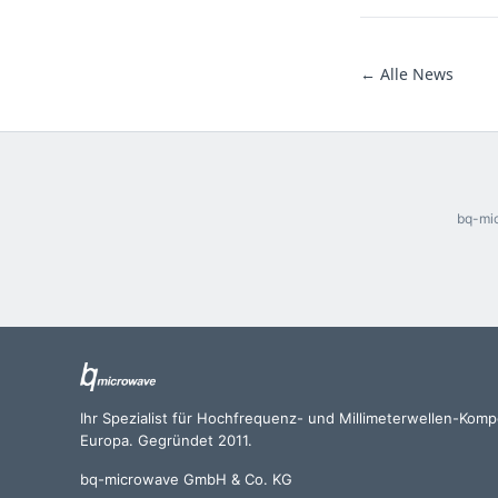
← Alle News
bq-mic
Ihr Spezialist für Hochfrequenz- und Millimeterwellen-Kom
Europa. Gegründet 2011.
bq-microwave GmbH & Co. KG