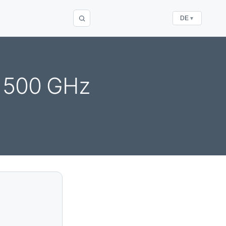
DE
▼
o 500 GHz