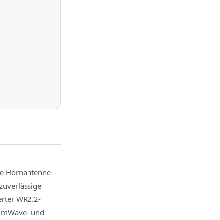
se Hornantenne
zuverlässige
ierter WR2.2-
e mmWave- und