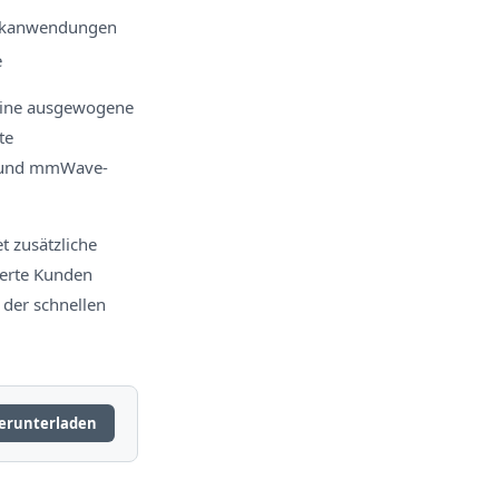
stikanwendungen
e
eine ausgewogene
te
F- und mmWave-
t zusätzliche
ierte Kunden
der schnellen
erunterladen