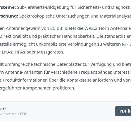
ysteme:
Sub-Terahertz-Bildgebung für Sicherheits- und Diagno
rschung:
Spektroskopische Untersuchungen und Materialanalys
hen Antennengewinn von 25 dBi bietet die WR2.2 Horn Antenna 
irektionalität und praktischer Handhabbarkeit. Die standardisier
ttstelle ermöglicht unkomplizierte Verbindungen zu weiteren R
 LNAs, HPAs oder Messgeräten.
llt umfangreiche technische Datenblätter zur Verfügung und biete
n Antenna-Varianten für verschiedene Frequenzbänder. Interess
te Produktinformationen über die
Kontaktseite
anfordern und von 
ergeführter Komponenten profitieren.
att
PDF h
kationen als PDF