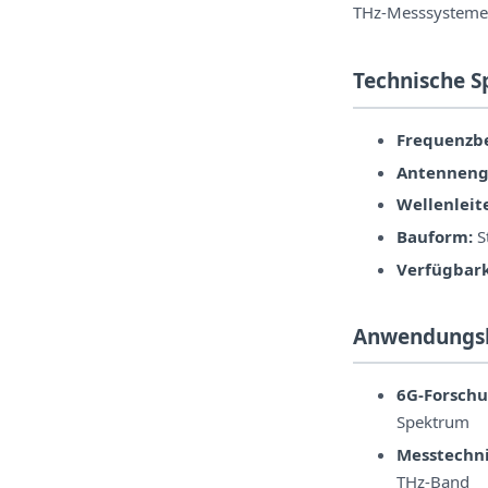
THz-Messsysteme
Technische S
Frequenzbe
Antenneng
Wellenleite
Bauform:
S
Verfügbark
Anwendungs
6G-Forschu
Spektrum
Messtechni
THz-Band