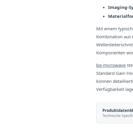
Imaging-S
Materialfo
Mit einem typisc
Kombination aus D
Wellenleiterschni
Komponenten wie
bq-microwave
ste
Standard Gain Hor
können detaillier
Verfügbarkeit lag
Produktdatenbl
Technische Spezifi