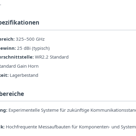
.
pezifikationen
reich:
325–500 GHz
ewinn:
25 dBi (typisch)
rschnittstelle:
WR2.2 Standard
tandard Gain Horn
eit:
Lagerbestand
bereiche
ng:
Experimentelle Systeme für zukünftige Kommunikationsstan
k:
Hochfrequente Messaufbauten für Komponenten- und Syste