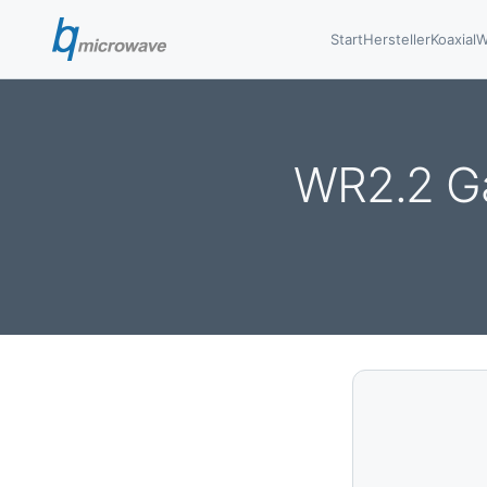
Start
Hersteller
Koaxial
W
WR2.2 Ga