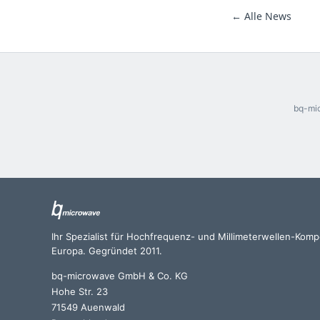
← Alle News
bq-mic
Ihr Spezialist für Hochfrequenz- und Millimeterwellen-Kom
Europa. Gegründet 2011.
bq-microwave GmbH & Co. KG
Hohe Str. 23
71549 Auenwald