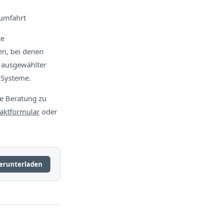
aumfahrt
te
en, bei denen
t ausgewählter
-Systeme.
de Beratung zu
aktformular
oder
erunterladen