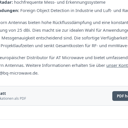
Radar:
hochfrequente Mess- und Erkennungssysteme
ndungen:
Foreign Object Detection in Industrie und Luft- und R
Horn Antennas bieten hohe Rückflussdämpfung und eine konstan
ung von 25 dBi. Dies macht sie zur idealen Wahl für Anwendung
d Messgenauigkeit entscheidend sind. Die sofortige Verfügbarkei
t Projektlaufzeiten und senkt Gesamtkosten für RF- und mmWave
 europäischer Distributor für AT Microwave und bietet umfassen
n Antennas. Weitere Informationen erhalten Sie über
unser Kont
fo@bq-microwave.de.
att
PDF h
kationen als PDF