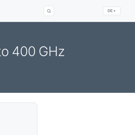
DE
▼
 to 400 GHz