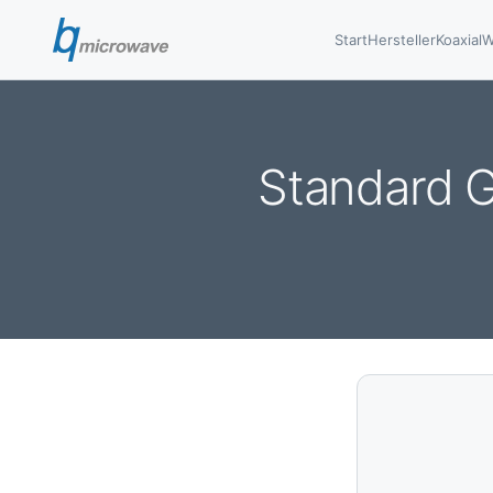
Start
Hersteller
Koaxial
W
Standard G