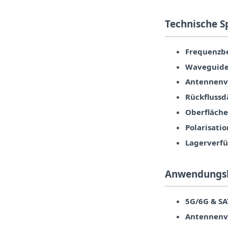
Technische S
Frequenzbe
Waveguide
Antennenv
Rückfluss
Oberfläche
Polarisatio
Lagerverfü
Anwendungs
5G/6G & S
Antennenv