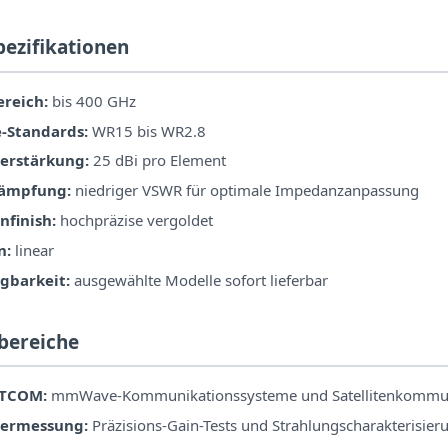
pezifikationen
reich:
bis 400 GHz
-Standards:
WR15 bis WR2.8
erstärkung:
25 dBi pro Element
dämpfung:
niedriger VSWR für optimale Impedanzanpassung
nfinish:
hochpräzise vergoldet
n:
linear
gbarkeit:
ausgewählte Modelle sofort lieferbar
bereiche
ATCOM:
mmWave-Kommunikationssysteme und Satellitenkommun
ermessung:
Präzisions-Gain-Tests und Strahlungscharakterisier