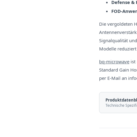
Defense & 
FOD-Anwe
Die vergoldeten 
Antennenverstärk
Signalqualität un
Modelle reduzier
bq-microwave
ist
Standard Gain Hor
per E-Mail an in
Produktdatenbl
Technische Spezifi