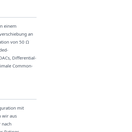
an einem
nverschiebung an
mation von 50 Ω
nded-
ACs, Differential-
aximale Common-
guration mit
 wir aus
r nach
r-Ratings.