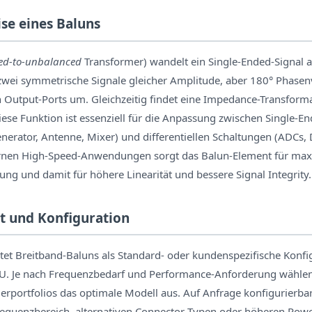
se eines Baluns
ed-to-unbalanced
Transformer) wandelt ein Single-Ended-Signal 
wei symmetrische Signale gleicher Amplitude, aber 180° Phase
en Output-Ports um. Gleichzeitig findet eine Impedance-Transfor
Diese Funktion ist essenziell für die Anpassung zwischen Single-E
rator, Antenne, Mixer) und differentiellen Schaltungen (ADCs, D
ernen High-Speed-Anwendungen sorgt das Balun-Element für m
g und damit für höhere Linearität und bessere Signal Integrity.
t und Konfiguration
et Breitband-Baluns als Standard- oder kundenspezifische Konfi
 EU. Je nach Frequenzbedarf und Performance-Anforderung wählen
erportfolios das optimale Modell aus. Auf Anfrage konfigurierba
quenzbereich, alternativen Connector-Typen oder höheren Powe