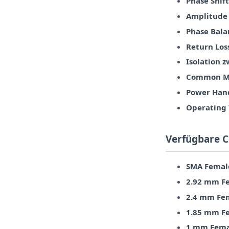
Phase Shift
Amplitude 
Phase Bala
Return Los
Isolation 
Common Mo
Power Hand
Operating
Verfügbare 
SMA Femal
2.92 mm Fe
2.4 mm Fe
1.85 mm Fe
1 mm Fema