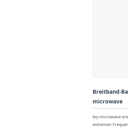
Breitband-Ba
microwave
bq-microwave erwe
extremen Freque