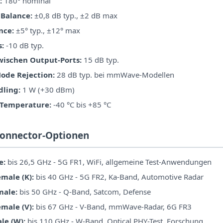
:
180° nominal
Balance:
±0,8 dB typ., ±2 dB max
nce:
±5° typ., ±12° max
s:
-10 dB typ.
zwischen Output-Ports:
15 dB typ.
de Rejection:
28 dB typ. bei mmWave-Modellen
ling:
1 W (+30 dBm)
 Temperature:
-40 °C bis +85 °C
Connector-Optionen
e:
bis 26,5 GHz - 5G FR1, WiFi, allgemeine Test-Anwendungen
male (K):
bis 40 GHz - 5G FR2, Ka-Band, Automotive Radar
male:
bis 50 GHz - Q-Band, Satcom, Defense
male (V):
bis 67 GHz - V-Band, mmWave-Radar, 6G FR3
le (W):
bis 110 GHz - W-Band, Optical PHY-Test, Forschung