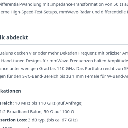
Differential-Wandlung mit Impedance-Transformation von 50 Ω au
derne High-Speed-Test-Setups, mmWave-Radar und differentielle 
ik abdeckt
Baluns decken vier oder mehr Dekaden Frequenz mit präziser A
. Hand-tuned Designs für mmWave-Frequenzen halten Amplitude
nce unter wenigen Grad bis 110 GHz. Das Portfolio reicht von 
gen für den S-/C-Band-Bereich bis zu 1 mm Female für W-Band
ikationen
reich:
10 MHz bis 110 GHz (auf Anfrage)
1:2 Broadband Balun, 50 Ω auf 100 Ω
sertion Loss:
3 dB typ. (bis ca. 67 GHz)