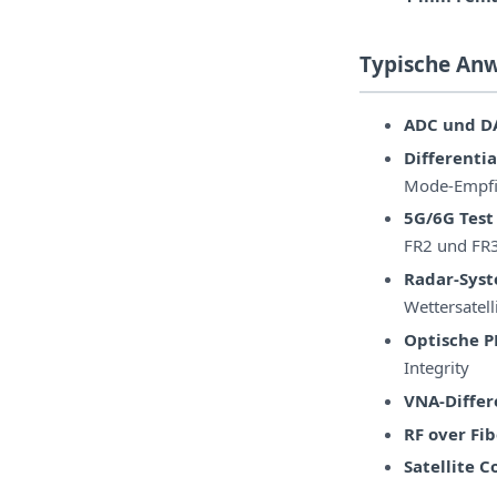
Typische An
ADC und D
Differenti
Mode-Empfin
5G/6G Test
FR2 und FR
Radar-Sys
Wettersatell
Optische P
Integrity
VNA-Differ
RF over Fi
Satellite 