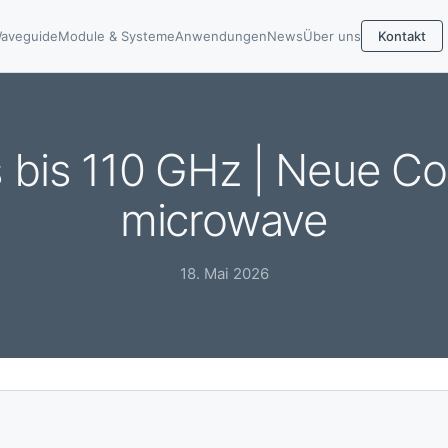
aveguide
Module & Systeme
Anwendungen
News
Über uns
Kontakt
 bis 110 GHz | Neue Co
microwave
18. Mai 2026