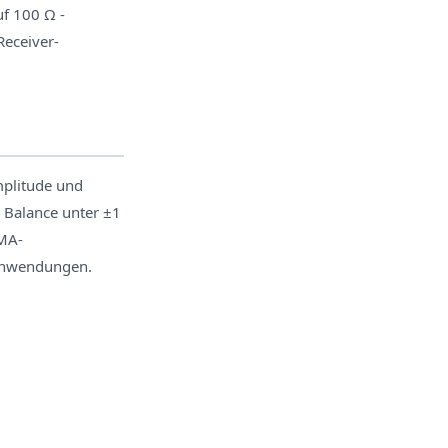
f 100 Ω -
Receiver-
mplitude und
 Balance unter ±1
SMA-
-Anwendungen.