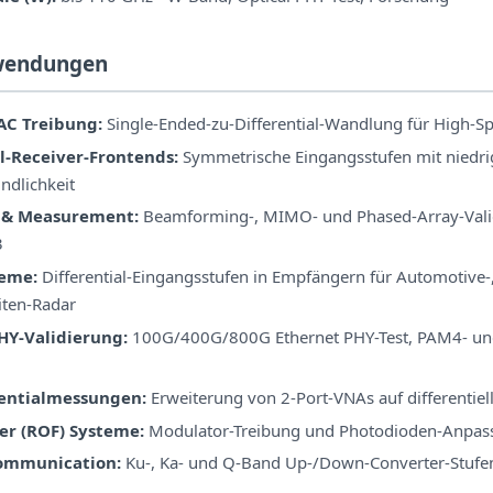
wendungen
AC Treibung:
Single-Ended-zu-Differential-Wandlung für High-S
al-Receiver-Frontends:
Symmetrische Eingangsstufen mit nied
dlichkeit
 & Measurement:
Beamforming-, MIMO- und Phased-Array-Valid
3
teme:
Differential-Eingangsstufen in Empfängern für Automotive-
iten-Radar
HY-Validierung:
100G/400G/800G Ethernet PHY-Test, PAM4- un
entialmessungen:
Erweiterung von 2-Port-VNAs auf differentiel
ber (ROF) Systeme:
Modulator-Treibung und Photodioden-Anpas
Communication:
Ku-, Ka- und Q-Band Up-/Down-Converter-Stufe