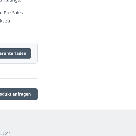
e Pre-Sales-
kt zu
erunterladen
odukt anfragen
t 2011.