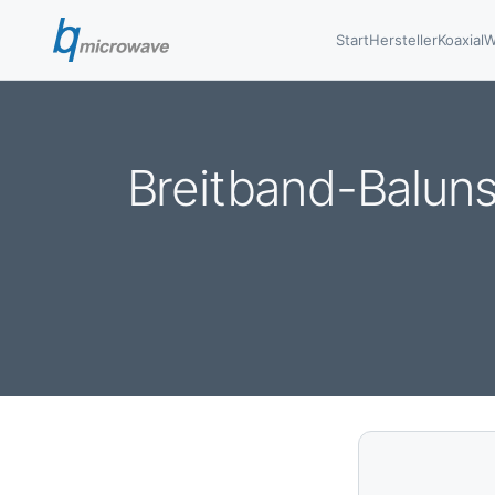
Start
Hersteller
Koaxial
W
Breitband-Baluns