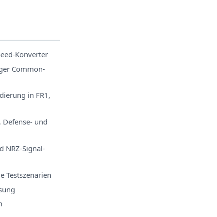
peed-Konverter
riger Common-
ierung in FR1,
, Defense- und
d NRZ-Signal-
le Testszenarien
sung
n