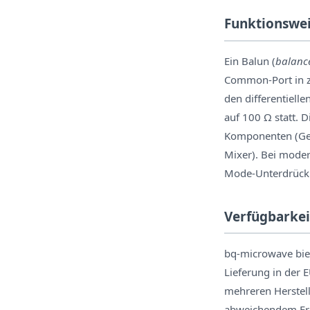
Funktionswei
Ein Balun (
balanc
Common-Port in z
den differentiell
auf 100 Ω statt. 
Komponenten (Gene
Mixer). Bei mod
Mode-Unterdrückun
Verfügbarkei
bq-microwave biet
Lieferung in der
mehreren Herstell
abweichendem Fre