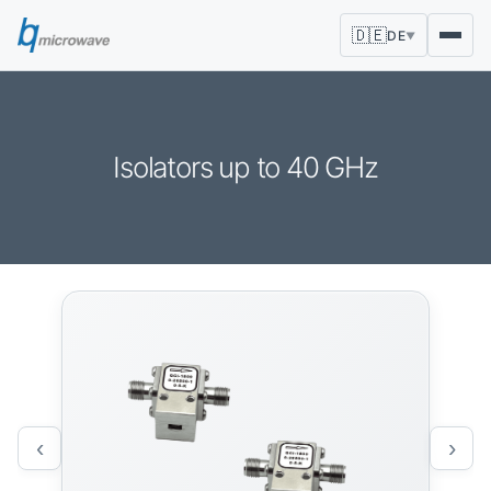
🇩🇪
DE
▼
Isolators up to 40 GHz
‹
›