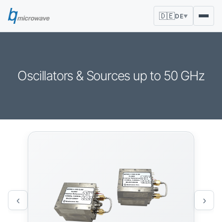
🇩🇪
DE
▼
Oscillators & Sources up to 50 GHz
‹
›