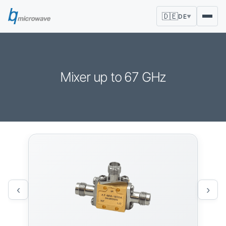
🇩🇪
DE
▼
Mixer up to 67 GHz
‹
›