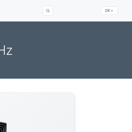
DE
▼
GHz