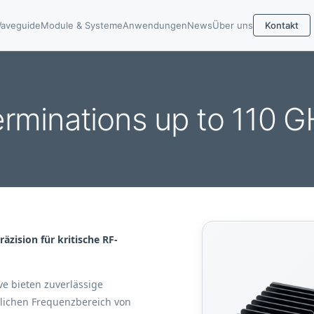
aveguide
Module & Systeme
Anwendungen
News
Über uns
Kontakt
rminations up to 110 
äzision für kritische RF-
e bieten zuverlässige
lichen Frequenzbereich von