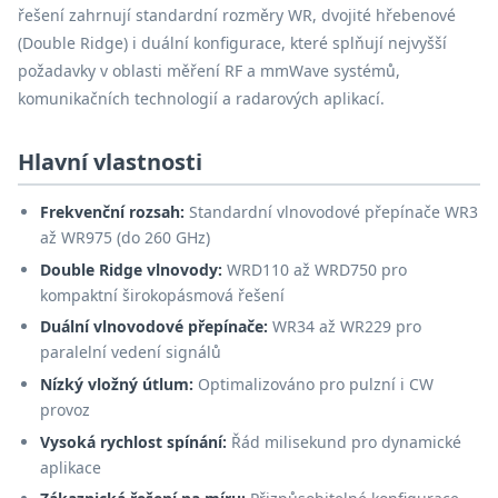
řešení zahrnují standardní rozměry WR, dvojité hřebenové
(Double Ridge) i duální konfigurace, které splňují nejvyšší
požadavky v oblasti měření RF a mmWave systémů,
komunikačních technologií a radarových aplikací.
Hlavní vlastnosti
Frekvenční rozsah:
Standardní vlnovodové přepínače WR3
až WR975 (do 260 GHz)
Double Ridge vlnovody:
WRD110 až WRD750 pro
kompaktní širokopásmová řešení
Duální vlnovodové přepínače:
WR34 až WR229 pro
paralelní vedení signálů
Nízký vložný útlum:
Optimalizováno pro pulzní i CW
provoz
Vysoká rychlost spínání:
Řád milisekund pro dynamické
aplikace