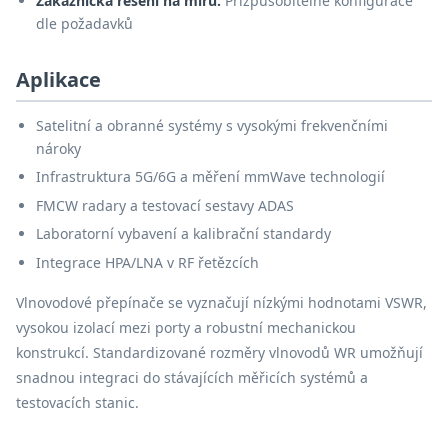
Zákaznická řešení na míru:
Přizpůsobitelné konfigurace
dle požadavků
Aplikace
Satelitní a obranné systémy s vysokými frekvenčními
nároky
Infrastruktura 5G/6G a měření mmWave technologií
FMCW radary a testovací sestavy ADAS
Laboratorní vybavení a kalibrační standardy
Integrace HPA/LNA v RF řetězcích
Vlnovodové přepínače se vyznačují nízkými hodnotami VSWR,
vysokou izolací mezi porty a robustní mechanickou
konstrukcí. Standardizované rozměry vlnovodů WR umožňují
snadnou integraci do stávajících měřicích systémů a
testovacích stanic.