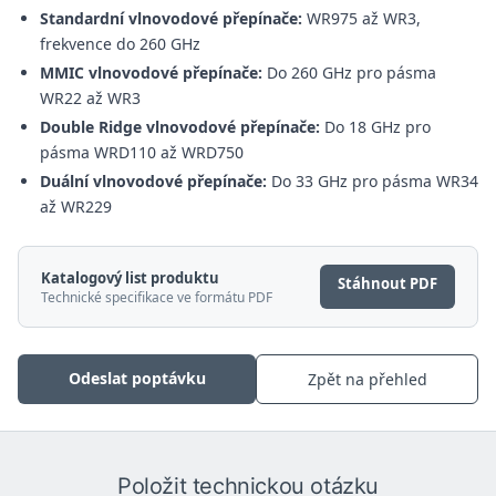
Standardní vlnovodové přepínače:
WR975 až WR3,
frekvence do 260 GHz
MMIC vlnovodové přepínače:
Do 260 GHz pro pásma
WR22 až WR3
Double Ridge vlnovodové přepínače:
Do 18 GHz pro
pásma WRD110 až WRD750
Duální vlnovodové přepínače:
Do 33 GHz pro pásma WR34
až WR229
Katalogový list produktu
Stáhnout PDF
Technické specifikace ve formátu PDF
Odeslat poptávku
Zpět na přehled
Položit technickou otázku