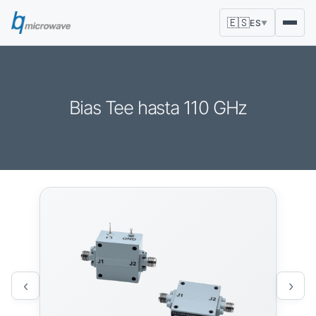
🇪🇸
ES
▼
Bias Tee hasta 110 GHz
‹
›