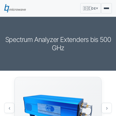
🇩🇪
DE
▼
Spectrum Analyzer Extenders bis 500
GHz
‹
›