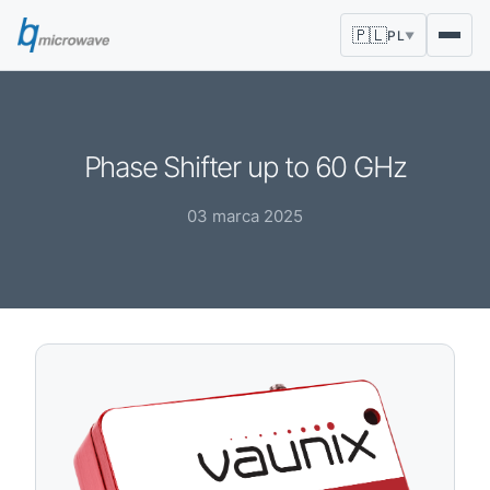
🇵🇱
PL
▼
Phase Shifter up to 60 GHz
03 marca 2025