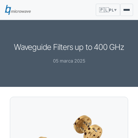
🇵🇱
PL
▼
Waveguide Filters up to 400 GHz
05 marca 2025