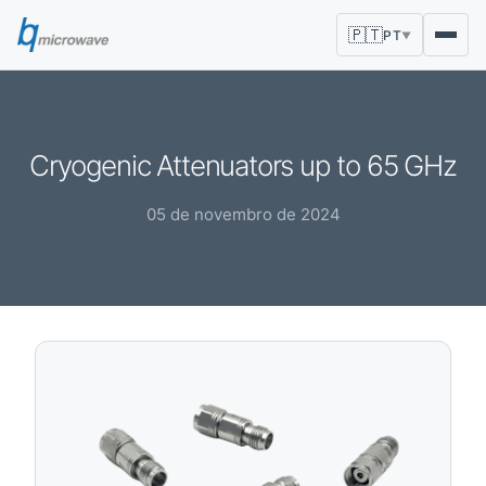
🇵🇹
PT
▼
Cryogenic Attenuators up to 65 GHz
05 de novembro de 2024