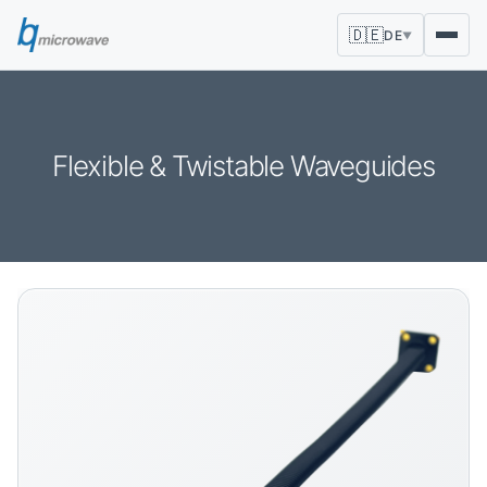
🇩🇪
DE
▼
Flexible & Twistable Waveguides